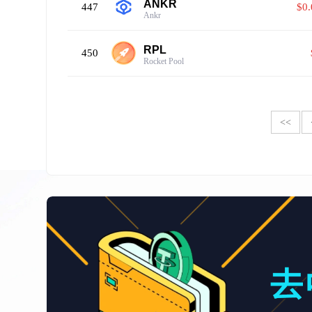
ANKR
447
$0
Ankr
RPL
450
Rocket Pool
<<