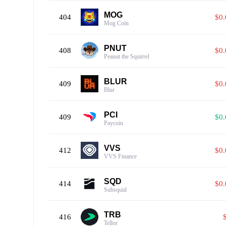
MOG
404
$0
Mog Coin
PNUT
408
$0
Peanut the Squirrel
BLUR
409
$0
Blur
PCI
409
$0
Paycoin
VVS
412
$0
VVS Finance
SQD
414
$0
Subsquid
TRB
416
Tellor