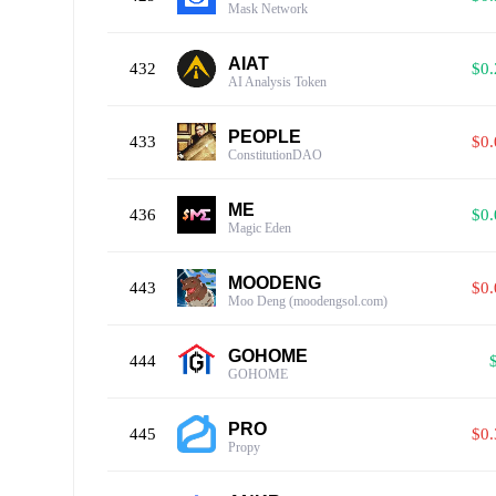
Mask Network
AIAT
432
$0
AI Analysis Token
PEOPLE
433
$0
ConstitutionDAO
ME
436
$0
Magic Eden
MOODENG
443
$0
Moo Deng (moodengsol.com)
GOHOME
444
GOHOME
PRO
445
$0
Propy