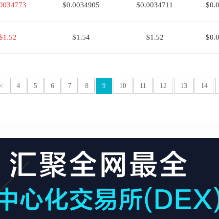
.0034773
$0.0034905
$0.0034711
$0.
$1.52
$1.54
$1.52
$0.
<
4
5
6
7
8
9
10
11
12
13
14