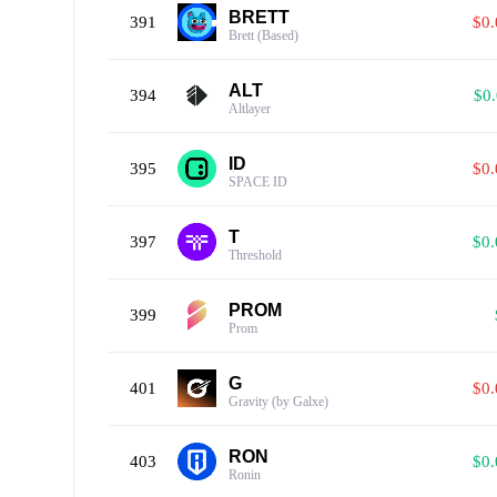
BRETT
391
$0
Brett (Based)
ALT
394
$0
Altlayer
ID
395
$0
SPACE ID
T
397
$0
Threshold
PROM
399
Prom
G
401
$0
Gravity (by Galxe)
RON
403
$0
Ronin