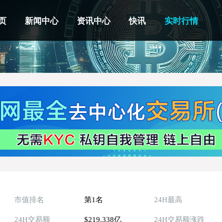
页
新闻中心
资讯中心
快讯
实时行情
市值排名
第1名
24H最高
24H交易额
$219.338亿
24H交易额涨跌