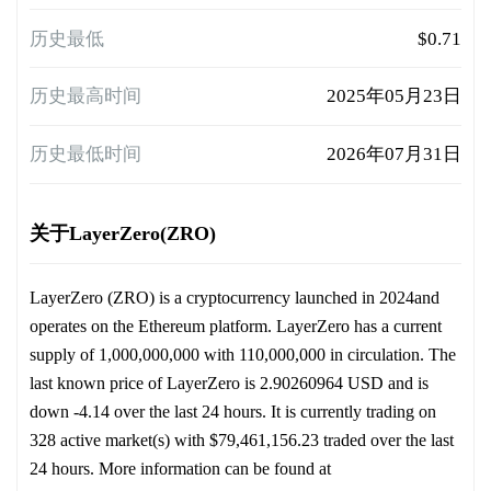
历史最低
$0.71
历史最高时间
2025年05月23日
历史最低时间
2026年07月31日
关于LayerZero(ZRO)
LayerZero (ZRO) is a cryptocurrency launched in 2024and
operates on the Ethereum platform. LayerZero has a current
supply of 1,000,000,000 with 110,000,000 in circulation. The
last known price of LayerZero is 2.90260964 USD and is
down -4.14 over the last 24 hours. It is currently trading on
328 active market(s) with $79,461,156.23 traded over the last
24 hours. More information can be found at