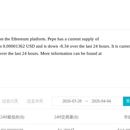
n the Ethereum platform. Pepe has a current supply of
 0.00001362 USD and is down -8.34 over the last 24 hours. It is curren
ver the last 24 hours. More information can be found at
过去15天
过去30天
~
24H最低价($)
24H交易量($)
市值