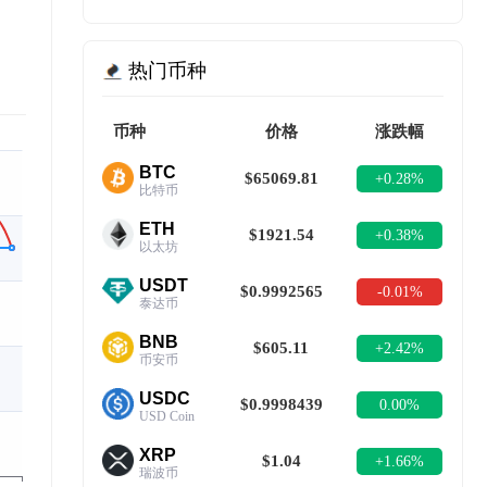
热门币种
币种
价格
涨跌幅
BTC
$65069.81
+0.28%
比特币
ETH
$1921.54
+0.38%
以太坊
USDT
$0.9992565
-0.01%
泰达币
BNB
$605.11
+2.42%
币安币
USDC
$0.9998439
0.00%
USD Coin
XRP
$1.04
+1.66%
瑞波币