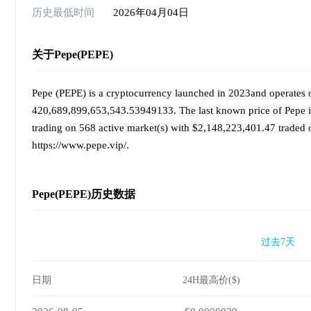
历史最低时间
2026年04月04日
关于Pepe(PEPE)
Pepe (PEPE) is a cryptocurrency launched in 2023and operates o
420,689,899,653,543.53949133. The last known price of Pepe is
trading on 568 active market(s) with $2,148,223,401.47 traded o
https://www.pepe.vip/.
Pepe(PEPE)历史数据
过去7天
日期
24H最高价($)