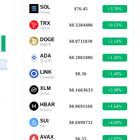
SOL
$76.45
+3.70%
Solana
TRX
$0.3284406
+0.15%
TRON
DOGE
$0.0711830
+2.14%
狗狗币
ADA
$0.2001886
+1.26%
艾达币
LINK
$8.36
+1.49%
Chainlink
XLM
$0.1663633
+3.98%
Stellar
HBAR
$0.0691160
+1.64%
Hedera
SUI
$0.6999732
+4.69%
Sui
AVAX
$6.55
+2.07%