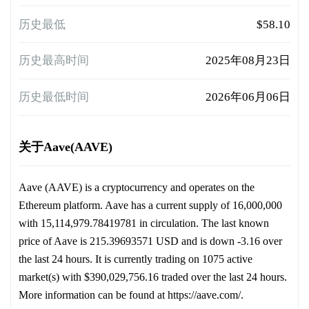
历史最低
$58.10
历史最高时间
2025年08月23日
历史最低时间
2026年06月06日
关于Aave(AAVE)
Aave (AAVE) is a cryptocurrency and operates on the
Ethereum platform. Aave has a current supply of 16,000,000
with 15,114,979.78419781 in circulation. The last known
price of Aave is 215.39693571 USD and is down -3.16 over
the last 24 hours. It is currently trading on 1075 active
market(s) with $390,029,756.16 traded over the last 24 hours.
More information can be found at https://aave.com/.