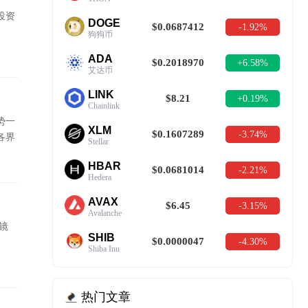
投资
DOGE
$0.0687412
-1.92%
。
狗狗币
ADA
$0.2018970
+6.58%
艾达币
LINK
$8.21
+0.19%
Chainlink
势一
XLM
$0.1607289
-3.74%
各界
Stellar
HBAR
$0.0681014
-2.21%
Hedera
AVAX
$6.45
-3.15%
Avalanche
镜
SHIB
$0.0000047
-4.30%
Shiba Inu
热门文章