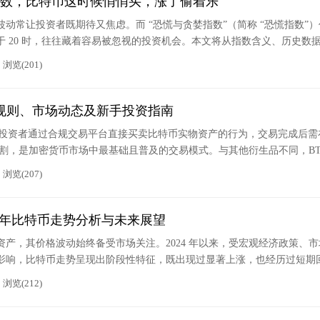
数，比特币这时候悄悄买，涨了偷着乐
动常让投资者既期待又焦虑。而 “恐慌与贪婪指数”（简称 “恐慌指数”）
 20 时，往往藏着容易被忽视的投资机会。本文将从指数含义、历史数
“买入暗号” 的逻辑，帮投资者把握低风险入场时机。
浏览(201)
易规则、市场动态及新手投资指南
指投资者通过合规交易平台直接买卖比特币实物资产的行为，交易完成后需
资产交割，是加密货币市场中最基础且普及的交易模式。与其他衍生品不同，BT
持有的是实际的比特币资产，资产所有权随交易完成即时转移。
浏览(207)
025 年比特币走势分析与未来展望
产，其价格波动始终备受市场关注。2024 年以来，受宏观经济政策、市
影响，比特币走势呈现出阶段性特征，既出现过显著上涨，也经历过短期
层解析比特币近期走势、核心影响因素，并对 2025 年下半年走势进行
浏览(212)