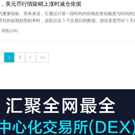
，美元币行情陡峭上涨时减仓依据
的重要指标。简单来说，它通过计算一段时间内价格的变化幅度与时间跨
对的短期趋势斜率时，选取过去 5 个交易日的数据。假设某货币对 5 天
0，那么这 5 天内价格变化了 0.0100，趋势斜率 =（1.2100 - 1.2000）÷ 5 
浏览(228)
价格上升，斜率越大，上升速度越快；斜率为负则表示价格下降。
2
3
>
>>