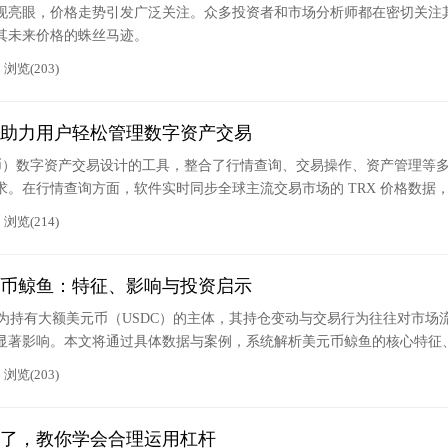
现亮眼，价格走势引发广泛关注。众多投资者和市场分析师都在密切关注
其未来价格的蛛丝马迹。
浏览(203)
：助力用户轻松管理数字资产交易
波场币）数字资产交易设计的工具，整合了行情查询、交易操作、资产管理等
。在行情查询方面，软件实时同步全球主流交易市场的 TRX 价格数据
同时间周期查看 K 线图，同时提供成交量、涨跌幅、振幅等关键指标，帮
浏览(214)
币鲸鱼：特征、影响与投资启示
作为持有大额美元币（USDC）的主体，其持仓变动与交易行为往往对市场
显著影响。本文将通过具体数据与案例，系统解析美元币鲸鱼的核心特征
。
浏览(203)
了，教你学会合理运用杠杆