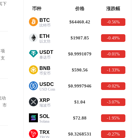
其下
币种
价格
涨跌幅
BTC
$64460.42
-0.56%
比特币
ETH
$1907.85
-0.49%
以太坊
多项
USDT
$0.9991079
-0.01%
泰达币
，支
助用
BNB
$590.56
-1.33%
币安币
USDC
$0.9997946
-0.02%
USD Coin
流动
XRP
$1.04
-3.07%
、市
瑞波币
SOL
$72.88
-1.95%
Solana
TRX
$0.3268531
-0.27%
TRON