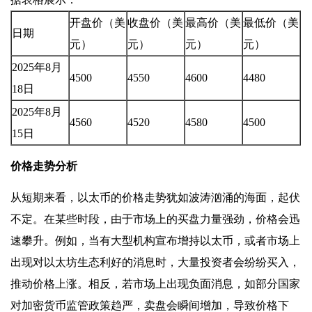
开盘价（美
收盘价（美
最高价（美
最低价（美
日期
元）
元）
元）
元）
2025年8月
4500
4550
4600
4480
18日
2025年8月
4560
4520
4580
4500
15日
价格走势分析
从短期来看，以太币的价格走势犹如波涛汹涌的海面，起伏
不定。在某些时段，由于市场上的买盘力量强劲，价格会迅
速攀升。例如，当有大型机构宣布增持以太币，或者市场上
出现对以太坊生态利好的消息时，大量投资者会纷纷买入，
推动价格上涨。相反，若市场上出现负面消息，如部分国家
对加密货币监管政策趋严，卖盘会瞬间增加，导致价格下